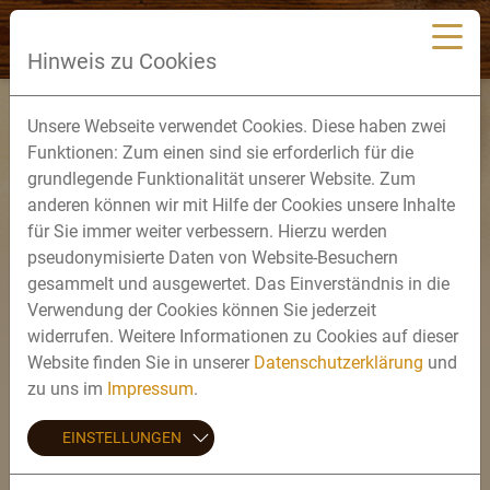
Hinweis zu Cookies
Kontaktadresse
Unsere Webseite verwendet Cookies. Diese haben zwei
Funktionen: Zum einen sind sie erforderlich für die
grundlegende Funktionalität unserer Website. Zum
Schlossbrauerei Unterbaar
anderen können wir mit Hilfe der Cookies unsere Inhalte
Franz Freiherr Groß von Trockau
für Sie immer weiter verbessern. Hierzu werden
Hauptstrasse 18
pseudonymisierte Daten von Website-Besuchern
D - 86674 Baar / Schwaben
gesammelt und ausgewertet. Das Einverständnis in die
Verwendung der Cookies können Sie jederzeit
Telefon:
08276/5898-0
widerrufen. Weitere Informationen zu Cookies auf dieser
Telefax:
08276/5898-55
Website finden Sie in unserer
E-Mail:
schlossbrauerei.unterbaar@t-online.de
Datenschutzerklärung
und
zu uns im
Impressum
.
Telefon Bestellungen:
08276/5898-30
EINSTELLUNGEN
E-Mail für Bestellungen:
bestellung@unterbaarer.de