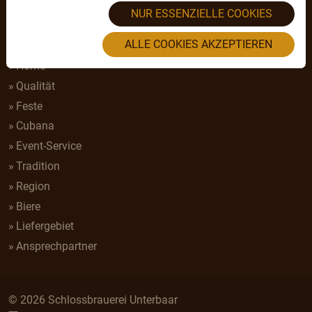
NUR ESSENZIELLE COOKIES
LINKS
ALLE COOKIES AKZEPTIEREN
Home
Qualität
Feste
Cubana
Event-Service
Tradition
Region
Biere
Liefergebiet
Ansprechpartner
© 2026 Schlossbrauerei Unterbaar