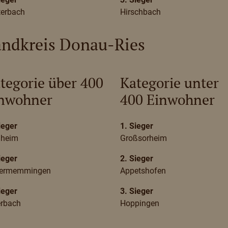
terbach
Hirschbach
andkreis Donau-Ries
tegorie über 400
Kategorie unter
nwohner
400 Einwohner
ieger
1. Sieger
gheim
Großsorheim
ieger
2. Sieger
ermemmingen
Appetshofen
ieger
3. Sieger
rbach
Hoppingen