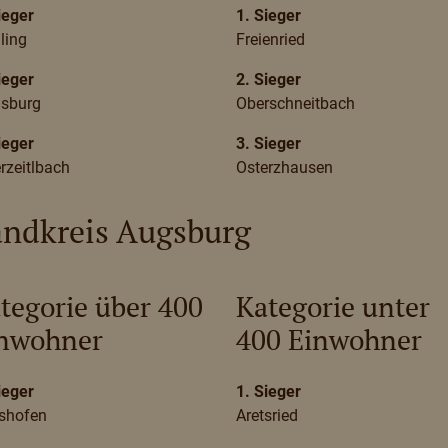
ieger
1. Sieger
ling
Freienried
ieger
2. Sieger
asburg
Oberschneitbach
ieger
3. Sieger
rzeitlbach
Osterzhausen
andkreis Augsburg
tegorie über 400
Kategorie unter
nwohner
400 Einwohner
ieger
1. Sieger
shofen
Aretsried