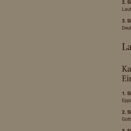
2. S
Lau
3. S
Deu
La
Ka
Ei
1. S
Epp
2. S
Got
3. S