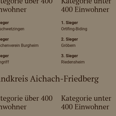
tegorie über 400
Kategorie unter
nwohner
400 Einwohner
ieger
1. Sieger
schwetzingen
Ortlfing-Biding
ieger
2. Sieger
schenverein Burgheim
Gröbern
ieger
3. Sieger
ngriff
Riedensheim
ndkreis Aichach-Friedberg
tegorie über 400
Kategorie unter
nwohner
400 Einwohner