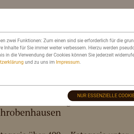
FESTE
MAIBAUM-AKTION
BIERE
CUBANA
n zwei Funktionen: Zum einen sind sie erforderlich für die gru
re Inhalte für Sie immer weiter verbessern. Hierzu werden pseu
s in die Verwendung der Cookies können Sie jederzeit widerrufe
tzerklärung
und zu uns im
Impressum
.
ie Gewinner 2017
NUR ESSENZIELLE COOKI
andkreis Neuburg-
chrobenhausen