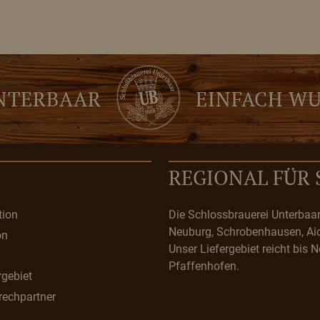
UNTERBAAR
EINFACH W
REGIONAL FÜR 
tion
Die Schlossbrauerei Unterbaa
Neuburg, Schrobenhausen, Ai
on
Unser Liefergebiet reicht bis 
Pfaffenhofen.
rgebiet
rechpartner