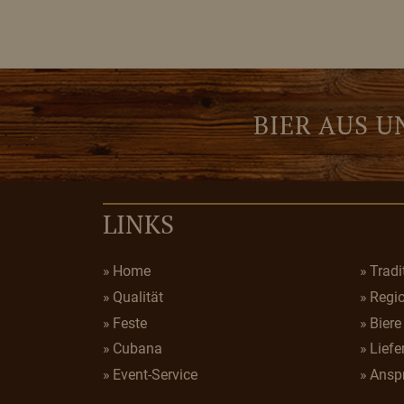
BIER AUS 
LINKS
Home
Tradi
Qualität
Regi
Feste
Biere
Cubana
Liefe
Event-Service
Ansp