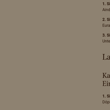
1. S
Aind
2. S
Eur
3. S
Unte
L
Ka
Ei
1. S
Döp