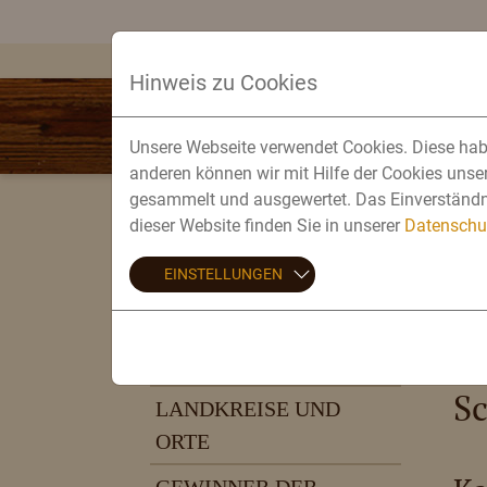
Hinweis zu Cookies
BRAUEREI
Unsere Webseite verwendet Cookies. Diese habe
FAN-SHOP
anderen können wir mit Hilfe der Cookies unse
gesammelt und ausgewertet. Das Einverständni
dieser Website finden Sie in unserer
Datenschu
EINSTELLUNGEN
MAIBAUM-AKTION
D
INFOS &
L
BEDINGUNGEN
S
LANDKREISE UND
ORTE