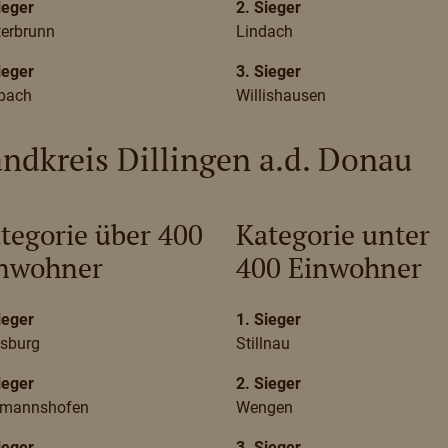
ieger
2. Sieger
terbrunn
Lindach
ieger
3. Sieger
bach
Willishausen
ndkreis Dillingen a.d. Donau
tegorie über 400
Kategorie unter
nwohner
400 Einwohner
ieger
1. Sieger
isburg
Stillnau
ieger
2. Sieger
tmannshofen
Wengen
ieger
3. Sieger