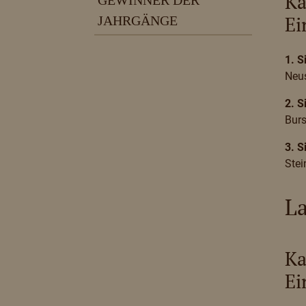
Ka
GEWINNER DER
Ei
JAHRGÄNGE
1. S
Neu
2. S
Bur
3. S
Stei
La
Ka
Ei