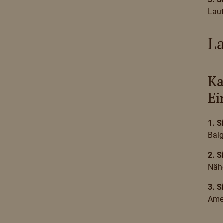
Lau
L
Ka
Ei
1. S
Bal
2. S
Näh
3. S
Ame